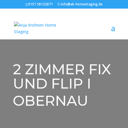
0151 58122871
info@ak-homestaging.de
2 ZIMMER FIX
UND FLIP I
OBERNAU