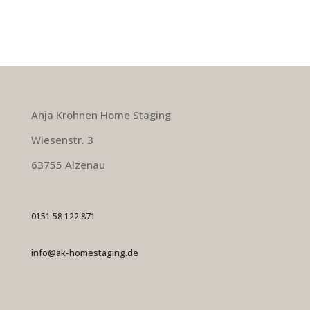
Anja Krohnen Home Staging
Wiesenstr. 3
63755 Alzenau
0151 58 122 871
info@ak-homestaging.de