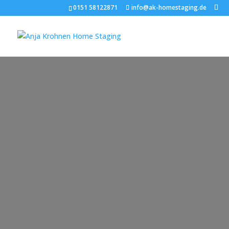
0151 58122871
info@ak-homestaging.de